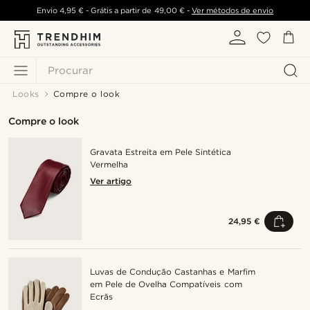
Envio
4,95 €
- Grátis a partir de
49,00 €
-
Ver métodos de envio
Procurar
Looks
Compre o look
Compre o look
Gravata Estreita em Pele Sintética
Vermelha
Ver artigo
24,95 €
Luvas de Condução Castanhas e Marfim
em Pele de Ovelha Compatíveis com
Ecrãs