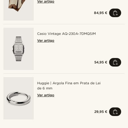
Ver artigo
84,95 €
Casio Vintage AQ-230A-7DMQSIM
Ver artigo
54,95 €
Huggie | Argola Fina em Prata de Lei
de 6 mm
Ver artigo
29,95 €
Compre o look
Com