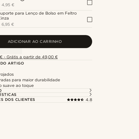
+
4,95 €
uporte para Lenço de Bolso em Feltro
Cinza
+
6,95 €
ADICIONAR AO CARRINHO
€ - Grátis a partir de 49,00 €
 DO ARTIGO
rojados
uradas para maior durabilidade
 suave ao toque
O
ÍSTICAS
ES DOS CLIENTES
4.8