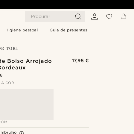
Procurar
Higiene pessoal
Guia de presentes
de Bolso Arrojado
17,95 €
 Bordeaux
.8
 A COR
COM
Embrulho