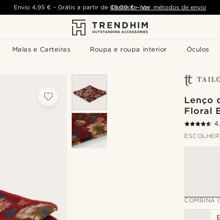
Envio
4,95 €
-
Grátis a partir de
Contacte-nos
49,00 €
-
Ver métodos de envio
Malas e Carteiras
Roupa e roupa interior
Óculos
Lenço 
Floral
4
ESCOLHER
COMBINA 