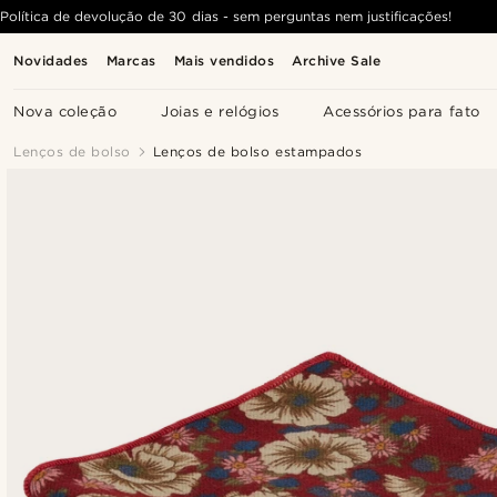
Política de devolução de 30 dias - sem perguntas nem justificações!
Novidades
Marcas
Mais vendidos
Archive Sale
Nova coleção
Joias e relógios
Acessórios para fato
Lenços de bolso
Lenços de bolso estampados