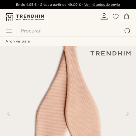
Envio
4,95 €
- Grátis a partir de
49,00 €
-
Ver métodos de envio
Procurar
Archive Sale