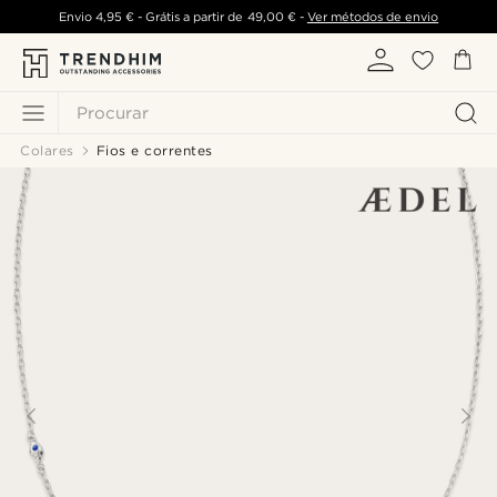
Envio
4,95 €
- Grátis a partir de
49,00 €
-
Ver métodos de envio
Procurar
Colares
Fios e correntes