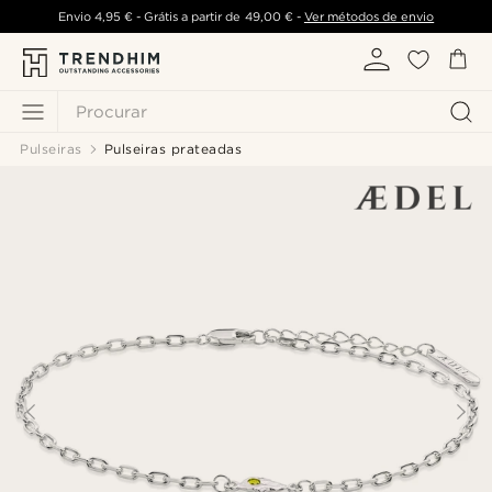
Envio
4,95 €
- Grátis a partir de
49,00 €
-
Ver métodos de envio
Procurar
Pulseiras
Pulseiras prateadas