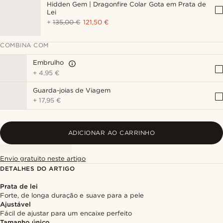
Hidden Gem | Dragonfire Colar Gota em Prata de
Lei
+
135,00 €
121,50 €
COMBINA COM
Embrulho
+
4,95 €
Guarda-joias de Viagem
+
17,95 €
ADICIONAR AO CARRINHO
Envio gratuito neste artigo
DETALHES DO ARTIGO
Prata de lei
Forte, de longa duração e suave para a pele
Ajustável
Fácil de ajustar para um encaixe perfeito
Tamanho único