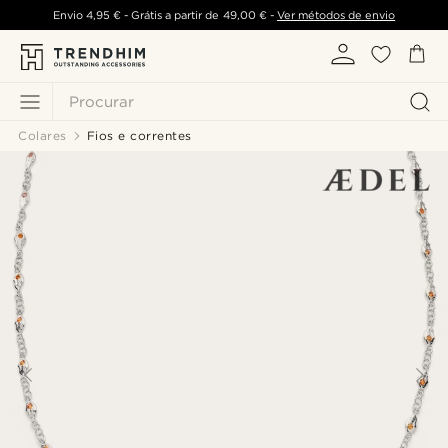
Envio
4,95 €
- Grátis a partir de
49,00 €
-
Ver métodos de envio
Procurar
Colares
Fios e correntes