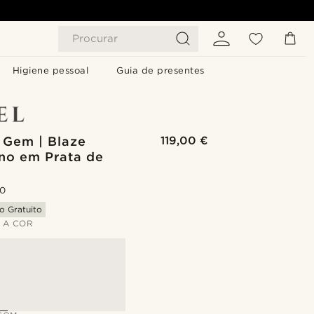
Procurar
Higiene pessoal
Guia de presentes
 Gem | Blaze
119,00 €
ino em Prata de
.0
o Gratuito
 A COR