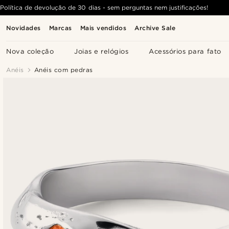
Política de devolução de 30 dias - sem perguntas nem justificações!
Novidades
Marcas
Mais vendidos
Archive Sale
Nova coleção
Joias e relógios
Acessórios para fato
Anéis
Anéis com pedras