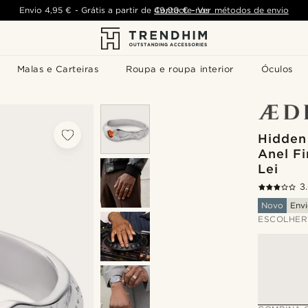
Envio
4,95 €
-
Grátis a partir de
Contacte-nos
49,00 €
-
Ver métodos de envio
Malas e Carteiras
Roupa e roupa interior
Óculos
Hidden
Anel F
Lei
3
Novo
Envi
ESCOLHER