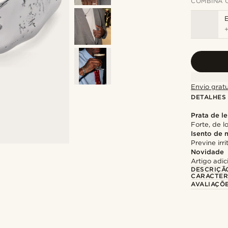
COMBINA 
Envio gratu
DETALHES
Prata de le
Forte, de 
Isento de 
Previne irr
Novidade
Artigo adi
DESCRIÇÃ
CARACTER
AVALIAÇÕ
Compre o look