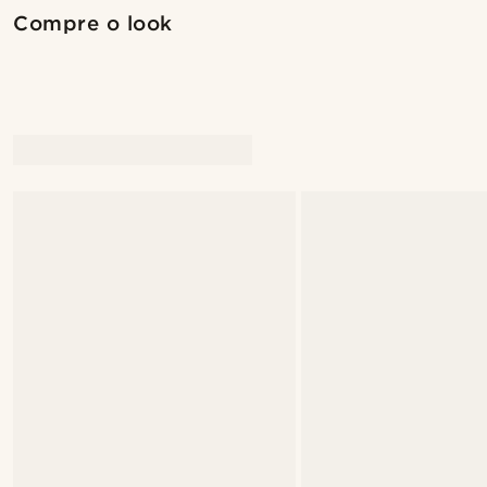
Compre o look
@juliusgod
@juliusgo