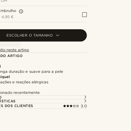
COM
Embrulho
+
4,95 €
ESCOLHER O TAMANHO
ito neste artigo
 DO ARTIGO
i
longa duração e suave para a pele
níquel
itações e reações alérgicas
cionado recentemente
O
ÍSTICAS
ES DOS CLIENTES
3.0
Compre o look
Compre o l