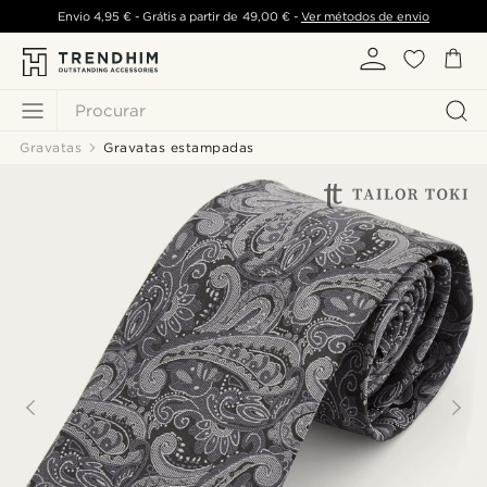
Envio
4,95 €
- Grátis a partir de
49,00 €
-
Ver métodos de envio
Procurar
Gravatas
Gravatas estampadas