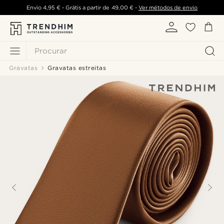
Envio
4,95 €
- Grátis a partir de
49,00 €
-
Ver métodos de envio
Procurar
Gravatas
Gravatas estreitas