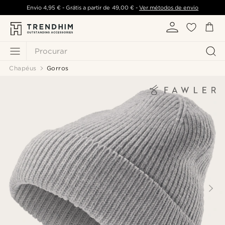
Envio
4,95 €
- Grátis a partir de
49,00 €
-
Ver métodos de envio
Procurar
Chapéus
Gorros