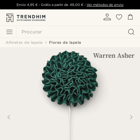
Envio
4,95 €
- Grátis a partir de
49,00 €
-
Ver métodos de envio
Procurar
Alfinetes de lapela
Flores de lapela