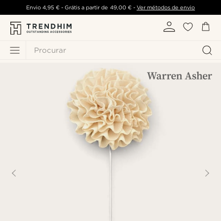
Envio
4,95 €
- Grátis a partir de
49,00 €
-
Ver métodos de envio
Procurar