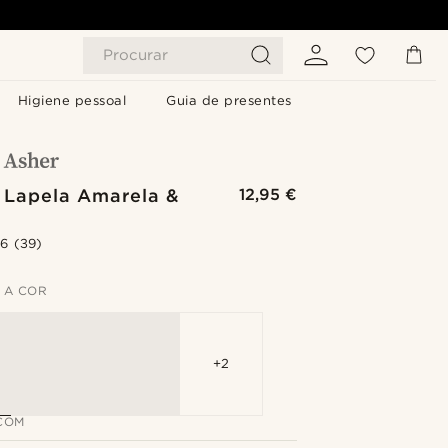
Procurar
Higiene pessoal
Guia de presentes
e Lapela Amarela &
12,95 €
a
.6
(39)
 A COR
+2
COM