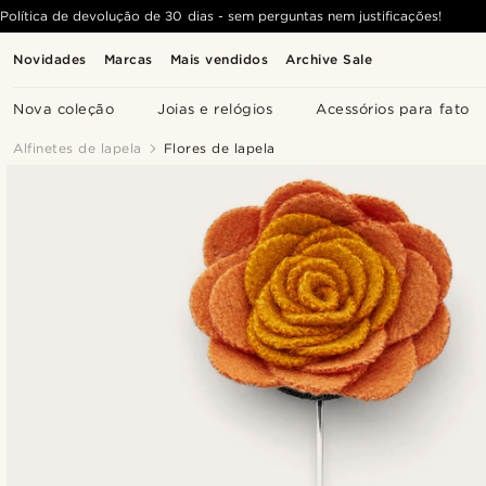
Política de devolução de 30 dias - sem perguntas nem justificações!
Novidades
Marcas
Mais vendidos
Archive Sale
Nova coleção
Joias e relógios
Acessórios para fato
Alfinetes de lapela
Flores de lapela