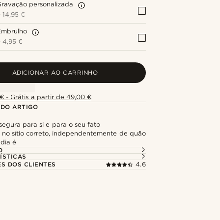
Gravação personalizada
+
14,95 €
Embrulho
+
4,95 €
ADICIONAR AO CARRINHO
€ - Grátis a partir de 49,00 €
 DO ARTIGO
egura para si e para o seu fato
no sítio correto, independentemente de quão
 dia é
O
ÍSTICAS
ES DOS CLIENTES
4.6