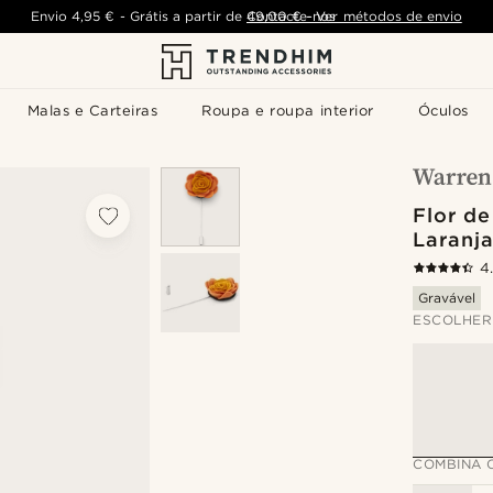
Envio
4,95 €
-
Grátis a partir de
Contacte-nos
49,00 €
-
Ver métodos de envio
Malas e Carteiras
Roupa e roupa interior
Óculos
Flor d
Laranj
4
Gravável
ESCOLHER
COMBINA 