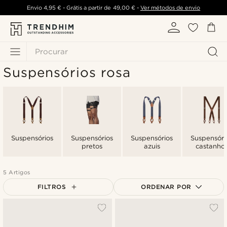
Envio
4,95 €
- Grátis a partir de
49,00 €
-
Ver métodos de envio
Procurar
Suspensórios rosa
Suspensórios
Suspensórios
Suspensórios
Suspensóri
pretos
azuis
castanho
5 Artigos
FILTROS
ORDENAR POR
Mais vendidos
Novidades