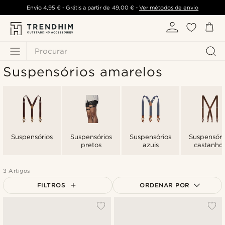
Envio
4,95 €
- Grátis a partir de
49,00 €
-
Ver métodos de envio
Procurar
Suspensórios amarelos
Suspensórios
Suspensórios
Suspensórios
Suspensóri
pretos
azuis
castanho
3 Artigos
FILTROS
ORDENAR POR
Mais vendidos
Novidades