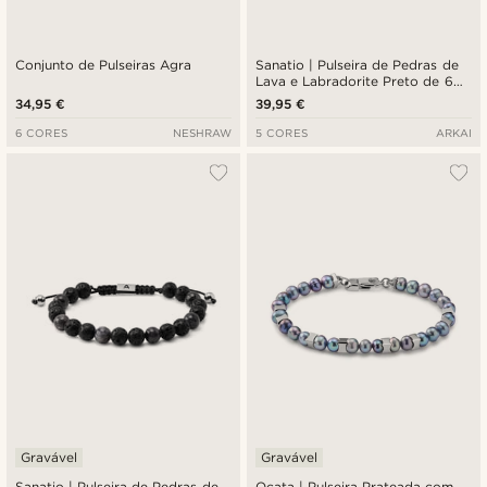
Conjunto de Pulseiras Agra
Sanatio | Pulseira de Pedras de
Lava e Labradorite Preto de 6
mm
34,95 €
39,95 €
6 CORES
NESHRAW
5 CORES
ARKAI
Gravável
Gravável
Sanatio | Pulseira de Pedras de
Ocata | Pulseira Prateada com