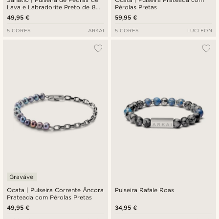
Lava e Labradorite Preto de 8
Pérolas Pretas
mm
49,95 €
59,95 €
5 CORES
ARKAI
5 CORES
LUCLEON
Gravável
Ocata | Pulseira Corrente Âncora
Pulseira Rafale Roas
Prateada com Pérolas Pretas
49,95 €
34,95 €