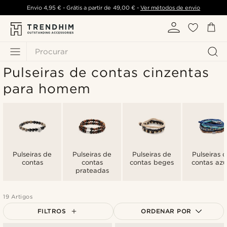
Envio
4,95 €
- Grátis a partir de
49,00 €
-
Ver métodos de envio
Procurar
Pulseiras de contas cinzentas
para homem
Pulseiras de
Pulseiras de
Pulseiras de
Pulseiras 
contas
contas
contas beges
contas azu
prateadas
19 Artigos
FILTROS
ORDENAR POR