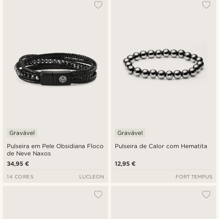
Mais vendidos
Novidades
Preço mais baixo
Preço mais alto
Gravável
Gravável
Pulseira em Pele Obsidiana Floco
Pulseira de Calor com Hematita
de Neve Naxos
34,95 €
12,95 €
14 CORES
LUCLEON
FORT TEMPUS