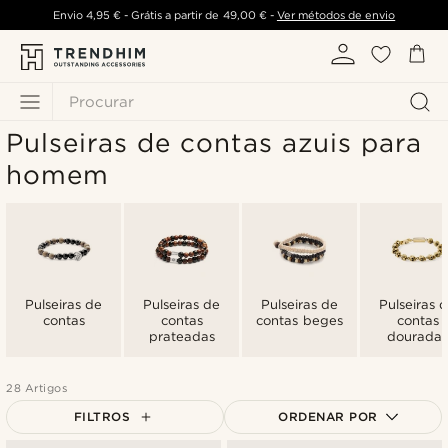
Envio
4,95 €
- Grátis a partir de
49,00 €
-
Ver métodos de envio
Procurar
Pulseiras de contas azuis para
homem
Pulseiras de
Pulseiras de
Pulseiras de
Pulseiras 
contas
contas
contas beges
contas
prateadas
douradas
28 Artigos
FILTROS
ORDENAR POR