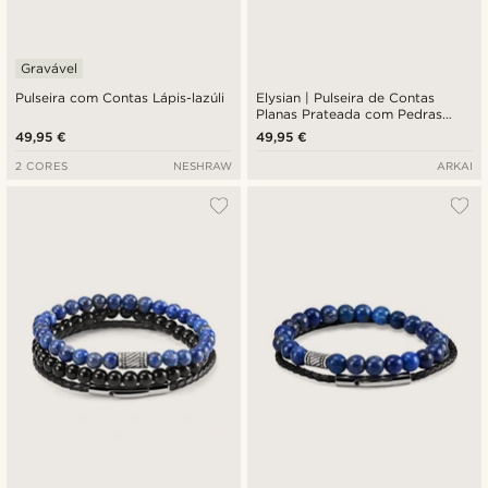
Gravável
Pulseira com Contas Lápis-lazúli
Elysian | Pulseira de Contas
Planas Prateada com Pedras
Naturais Multicoloridas
49,95 €
49,95 €
2 CORES
NESHRAW
ARKAI