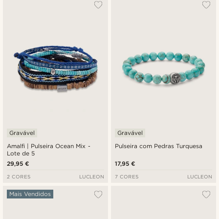
Mais vendidos
Novidades
Preço mais baixo
Preço mais alto
Gravável
Gravável
Amalfi | Pulseira Ocean Mix -
Pulseira com Pedras Turquesa
Lote de 5
29,95 €
17,95 €
2 CORES
LUCLEON
7 CORES
LUCLEON
Mais Vendidos