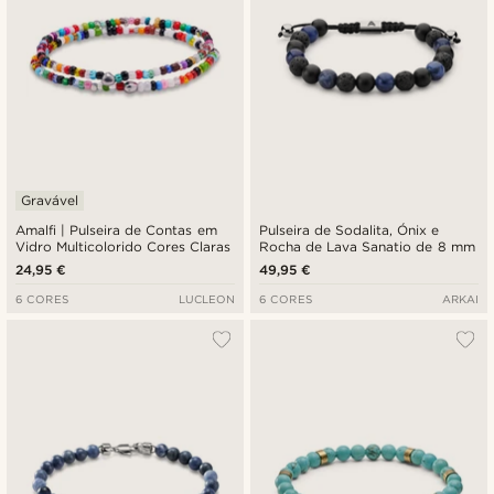
Gravável
Amalfi | Pulseira de Contas em
Pulseira de Sodalita, Ónix e
Vidro Multicolorido Cores Claras
Rocha de Lava Sanatio de 8 mm
24,95 €
49,95 €
6 CORES
LUCLEON
6 CORES
ARKAI