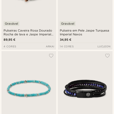
Gravável
Gravável
Pulseiras Caveira Rosa Dourado
Pulseira em Pele Jaspe Turquesa
Rocha de lava e Jaspe Imperial
Imperial Naxos
Turquesa Rico
89,95 €
34,95 €
4 CORES
ARKAI
14 CORES
LUCLEON