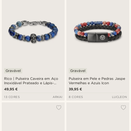
Gravável
Gravável
Rico | Pulseira Caveira em Aço
Pulseira em Pele e Pedras Jaspe
Inoxidável Prateado e Lápis-
Vermelhas e Azuis Icon
lazúli
49,95 €
39,95 €
13 CORES
ARKAI
8 CORES
LUCLEON