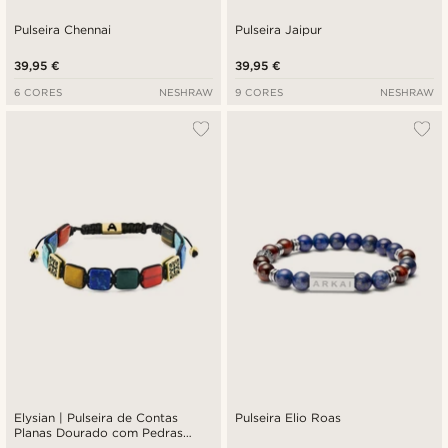
Pulseira Chennai
Pulseira Jaipur
39,95 €
39,95 €
6 CORES
NESHRAW
9 CORES
NESHRAW
Elysian | Pulseira de Contas
Pulseira Elio Roas
Planas Dourado com Pedras
Naturais Multicoloridas