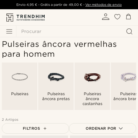
Envio
4,95 €
- Grátis a partir de
49,00 €
-
Ver métodos de envio
Procurar
Pulseiras âncora vermelhas
para homem
Pulseiras
Pulseiras
Pulseiras
Pulseiras
âncora pretas
âncora
âncora bran
castanhas
2 Artigos
FILTROS
ORDENAR POR