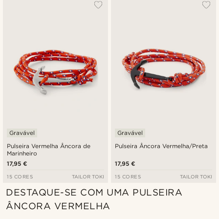
Mais vendidos
Novidades
Preço mais baixo
Preço mais alto
Gravável
Gravável
Pulseira Vermelha Âncora de
Pulseira Âncora Vermelha/Preta
Marinheiro
17,95 €
17,95 €
15 CORES
TAILOR TOKI
15 CORES
TAILOR TOKI
DESTAQUE-SE COM UMA PULSEIRA
ÂNCORA VERMELHA