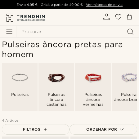
Envio
4,95 €
- Grátis a partir de
49,00 €
-
Ver métodos de envio
Procurar
Pulseiras âncora pretas para
homem
Pulseiras
Pulseiras
Pulseiras
Pulseiras
âncora
âncora
âncora bran
castanhas
vermelhas
4 Artigos
FILTROS
ORDENAR POR