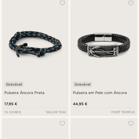
Mais vendidos
Novidades
Preço mais baixo
Preço mais alto
Gravável
Gravável
Pulseira Âncora Preta
Pulseira em Pele com Âncora
17,95 €
44,95 €
15 CORES
TAILOR TOKI
FORT TEMPUS