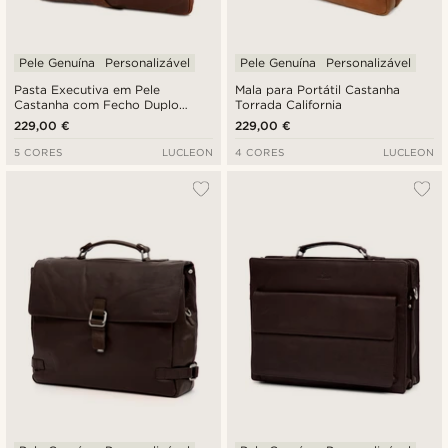
Pele Genuína
Personalizável
Pele Genuína
Personalizável
Pasta Executiva em Pele
Mala para Portátil Castanha
Castanha com Fecho Duplo
Torrada California
Montreal
229,00 €
229,00 €
5 CORES
LUCLEON
4 CORES
LUCLEON