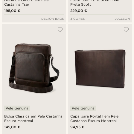
Castanha Tsar
Preta Scott
195,00 €
229,00 €
DELTON BAGS
3 CORES
LUCLEON
Pele Genuína
Pele Genuína
Bolsa Clássica em Pele Castanha
Capa para Portátil em Pele
Escura Montreal
Castanha Escura Montreal
145,00 €
94,95 €