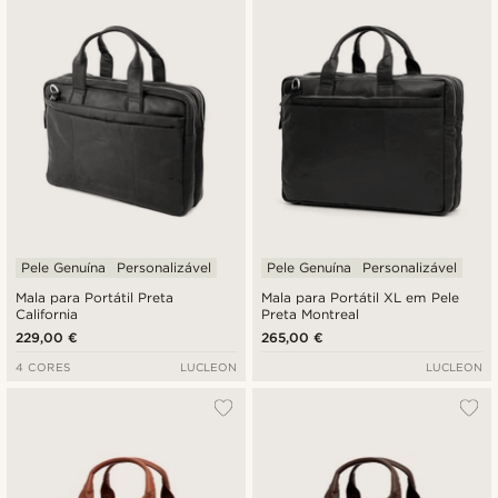
Pele Genuína
Personalizável
Pele Genuína
Personalizável
Mala para Portátil Preta
Mala para Portátil XL em Pele
California
Preta Montreal
229,00 €
265,00 €
4 CORES
LUCLEON
LUCLEON