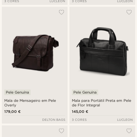
3 CORES
LUCLEON
3 CORES
LUCLEON
Pele Genuína
Pele Genuína
Mala de Mensageiro em Pele
Mala para Portátil Preta em Pele
Overly
de Flor Integral
179,00 €
145,00 €
DELTON BAGS
3 CORES
LUCLEON