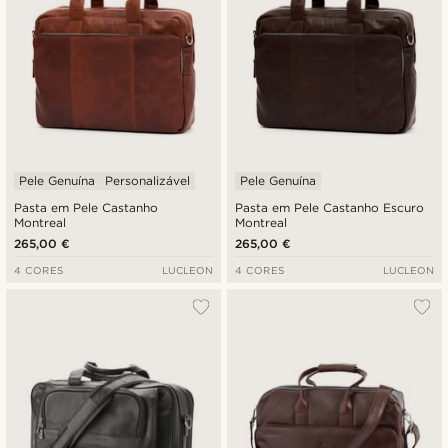
Pele Genuína
Personalizável
Pele Genuína
Pasta em Pele Castanho
Pasta em Pele Castanho Escuro
Montreal
Montreal
265,00 €
265,00 €
4 CORES
LUCLEON
4 CORES
LUCLEON