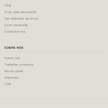
FAQ
Criar uma devolução
Ver métodos de envio
Livre resolução
Contacte-nos
SOBRE NÓS
Sobre nós
Trabalhe connosco
Novos guias
Imprensa
CSR