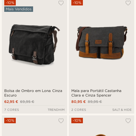
Mais vendidos
-10%
-10%
Mais Vendidos
Novidades
Preço mais baixo
Preço mais alto
Bolsa de Ombro em Lona Cinza
Mala para Portátil Castanha
Escuro
Clara e Cinza Spencer
62,95 €
69,95 €
80,95 €
89,95 €
7 CORES
TRENDHIM
2 CORES
SALT & HIDE
-10%
-10%