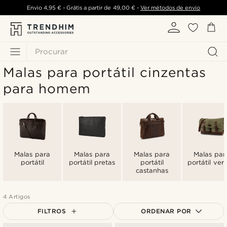
Envio
4,95 €
- Grátis a partir de
49,00 €
-
Ver métodos de envio
Procurar
Malas para portátil cinzentas
para homem
Malas para
Malas para
Malas para
Malas par
portátil
portátil pretas
portátil
portátil ver
castanhas
4 Artigos
FILTROS
ORDENAR POR