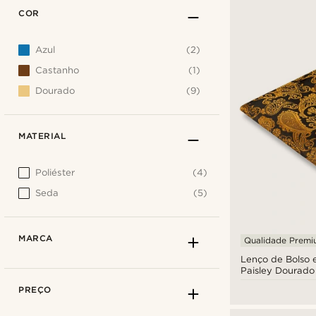
COR
Azul
(2)
Castanho
(1)
Dourado
(9)
MATERIAL
Poliéster
(4)
Seda
(5)
MARCA
Qualidade Prem
Lenço de Bolso
Paisley Dourado
PREÇO