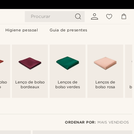
Procurar
Higiene pessoal
Guia de presentes
olso
Lenço de bolso
Lenços de
Lenços de
o
bordeaux
bolso verdes
bolso rosa
bo
ORDENAR POR:
MAIS VENDIDOS