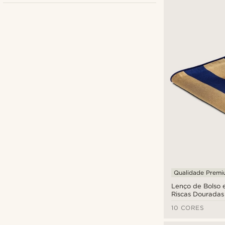
Bohemian Revolt
(1)
Tailor Toki
(3)
Trendhim
(5)
Qualidade Prem
Lenço de Bolso 
€
€
Riscas Douradas
Escuras
10 CORES