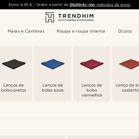
Envio
4,95 €
-
Grátis a partir de
Contacte-nos
49,00 €
-
Ver métodos de envio
Malas e Carteiras
Roupa e roupa interior
Óculos
Lenços de
Lenços de
Lenços de
Lenço de b
bolso pretos
bolso azuis
bolso
castanh
vermelhos