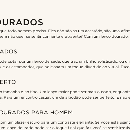
OURADOS
que todo homem precisa. Eles não são só um acessório, são uma afir
uem não quer se sentir confiante e atraente? Com um lenço dourado, 
RADOS
ode optar por um lenço de seda, que traz um brilho sofisticado, ou u
is, e os estampados, que adicionam um toque divertido ao visual. Esc
CERTO
no tamanho e no tipo. Um lenço maior pode ser mais ousado, enquant
a. Para um encontro casual, um de algodão pode ser perfeito. E não 
.
DOURADOS PARA HOMEM
om um blazer escuro para um contraste elegante. Se você está usan
um lenço dourado pode ser o toque final que faz você se sentir irres