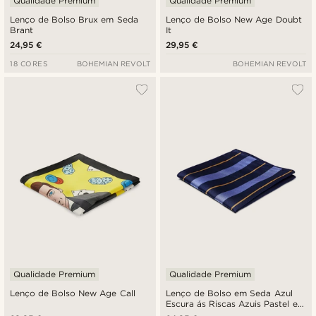
Qualidade Premium
Qualidade Premium
Lenço de Bolso Brux em Seda
Lenço de Bolso New Age Doubt
Brant
It
24,95 €
29,95 €
18 CORES
BOHEMIAN REVOLT
BOHEMIAN REVOLT
Qualidade Premium
Qualidade Premium
Lenço de Bolso New Age Call
Lenço de Bolso em Seda Azul
Escura ás Riscas Azuis Pastel e
Douradas