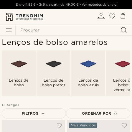
Envio
4,95 €
- Grátis a partir de
49,00 €
-
Ver métodos de envio
Procurar
Lenços de bolso amarelos
Lenços de
Lenços de
Lenços de
Lenços d
bolso
bolso pretos
bolso azuis
bolso
vermelho
12 Artigos
FILTROS
ORDENAR POR
Mais vendidos
Mais Vendidos