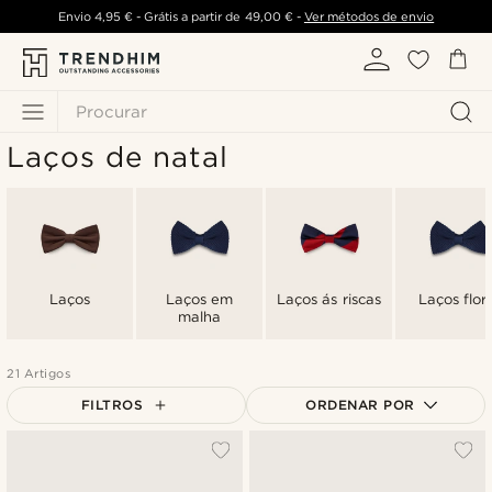
Envio
4,95 €
- Grátis a partir de
49,00 €
-
Ver métodos de envio
Procurar
Laços de natal
Laços
Laços em
Laços ás riscas
Laços flora
malha
21 Artigos
FILTROS
ORDENAR POR
Mais vendidos
Novidades