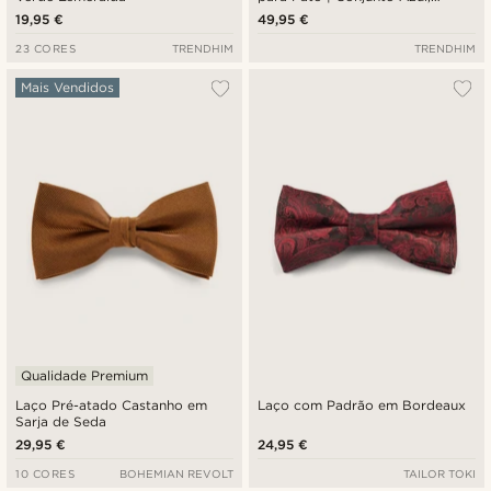
Vermelho e Prateado
19,95 €
49,95 €
23 CORES
TRENDHIM
TRENDHIM
Mais Vendidos
Qualidade Premium
Laço Pré-atado Castanho em
Laço com Padrão em Bordeaux
Sarja de Seda
29,95 €
24,95 €
10 CORES
BOHEMIAN REVOLT
TAILOR TOKI