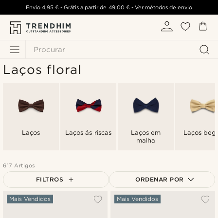
Envio
4,95 €
- Grátis a partir de
49,00 €
-
Ver métodos de envio
Procurar
Laços floral
Laços
Laços ás riscas
Laços em
Laços beg
malha
617 Artigos
FILTROS
ORDENAR POR
Mais vendidos
Mais Vendidos
Mais Vendidos
Novidades