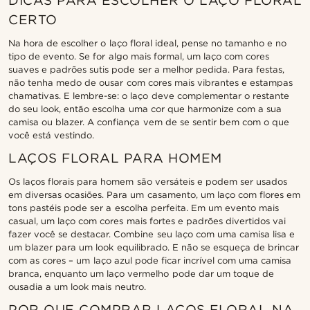
DICAS PARA ESCOLHER O LAÇO FLORAL
CERTO
Na hora de escolher o laço floral ideal, pense no tamanho e no
tipo de evento. Se for algo mais formal, um laço com cores
suaves e padrões sutis pode ser a melhor pedida. Para festas,
não tenha medo de ousar com cores mais vibrantes e estampas
chamativas. E lembre-se: o laço deve complementar o restante
do seu look, então escolha uma cor que harmonize com a sua
camisa ou blazer. A confiança vem de se sentir bem com o que
você está vestindo.
LAÇOS FLORAL PARA HOMEM
Os laços florais para homem são versáteis e podem ser usados
em diversas ocasiões. Para um casamento, um laço com flores em
tons pastéis pode ser a escolha perfeita. Em um evento mais
casual, um laço com cores mais fortes e padrões divertidos vai
fazer você se destacar. Combine seu laço com uma camisa lisa e
um blazer para um look equilibrado. E não se esqueça de brincar
com as cores – um laço azul pode ficar incrível com uma camisa
branca, enquanto um laço vermelho pode dar um toque de
ousadia a um look mais neutro.
POR QUE COMPRAR LAÇOS FLORAL NA