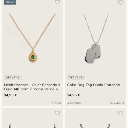
Novo
Gravável
Gravável
Mediterranean | Colar Banhado a
Colar Dog Tag Duplo Prateado
Ouro 14K com Zircónia Verde em
Medalhão
34,95 €
34,95 €
ARKAI
3 CORES
LUCLEON