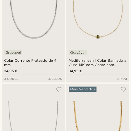
Gravável
Gravável
Colar Corrente Prateado de 4
Mediterranean | Colar Banhado a
mm
Ouro 14K com Conta com
Zircónias Verde-esmeralda
34,95 €
34,95 €
3 CORES
LUCLEON
ARKAI
Mais Vendidos