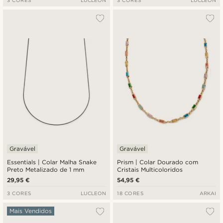
3 CORES
LUCLEON
3 CORES
LUCLEON
Gravável
Gravável
Essentials | Colar Malha Snake
Prism | Colar Dourado com
Preto Metalizado de 1 mm
Cristais Multicoloridos
29,95 €
54,95 €
3 CORES
LUCLEON
18 CORES
ARKAI
Mais Vendidos