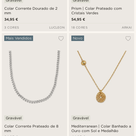
Gravável
Gravável
Colar Corrente Dourado de 2
Prism | Colar Prateado com
mm
Cristais Verdes
34,95 €
54,95 €
3 CORES
LUCLEON
18 CORES
ARKAI
Mais Vendidos
Novo
Gravável
Gravável
Colar Corrente Prateado de 8
Mediterranean | Colar Banhado a
mm
Ouro com Sol e Medalhão