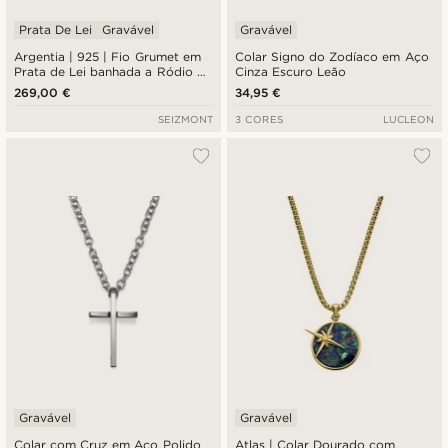
Prata De Lei
Gravável
Gravável
Argentia | 925 | Fio Grumet em
Colar Signo do Zodíaco em Aço
Prata de Lei banhada a Ródio de
Cinza Escuro Leão
6 mm
269,00 €
34,95 €
SEIZMONT
3 CORES
LUCLEON
Gravável
Gravável
Colar com Cruz em Aço Polido
Atlas | Colar Dourado com