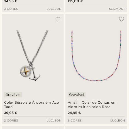
34,95 €
135,00 €
3 CORES
LUCLEON
SEIZMONT
Gravável
Gravável
Colar Bússola e Âncora em Aço
Amalfi | Colar de Contas em
Tadd
Vidro Multicolorido Rosa
39,95 €
24,95 €
2 CORES
LUCLEON
5 CORES
LUCLEON