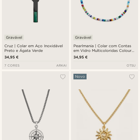
Gravável
Gravável
Cruz | Colar em Aço Inoxidável
Pearlmania | Colar com Contas
Preto e Ágata Verde
em Vidro Multicoloridas Colour
Wheel
34,95 €
34,95 €
7 CORES
ARKAI
OTSU
Novo