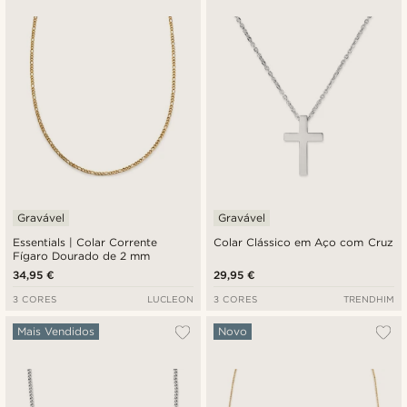
Novidades
Preço mais baixo
Preço mais alto
Gravável
Gravável
Essentials | Colar Corrente
Colar Clássico em Aço com Cruz
Fígaro Dourado de 2 mm
34,95 €
29,95 €
3 CORES
LUCLEON
3 CORES
TRENDHIM
Mais Vendidos
Novo