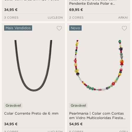
Pendente Estrela Polar e
Azurita-Malaquita
34,95 €
69,95 €
3 CORES
LUCLEON
2 CORES
ARKAI
Mais Vendidos
Novo
Gravável
Gravável
Colar Corrente Preto de 6 mm
Pearlmania | Colar com Contas
em Vidro Multicoloridas Fiesta
Bazaar
34,95 €
54,95 €
3 CORES
LUCLEON
5 CORES
OTSU