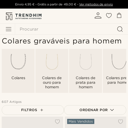
Envio
4,95 €
- Grátis a partir de
49,00 €
-
Ver métodos de envio
Procurar
Colares graváveis para homem
Colares
Colares de
Colares de
Colares pre
ouro para
prata para
para hom
homem
homem
607 Artigos
FILTROS
ORDENAR POR
Mais vendidos
Mais Vendidos