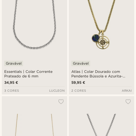
Gravável
Gravável
Essentials | Colar Corrente
Atlas | Colar Dourado com
Prateado de 6 mm
Pendente Bússola e Azurita-
Malaquita
34,95 €
59,95 €
3 CORES
LUCLEON
2 CORES
ARKAI