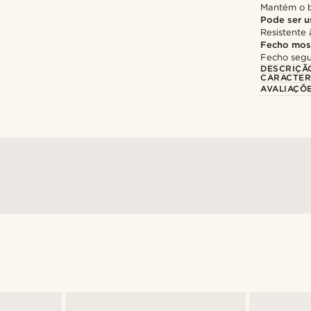
Mantém o b
Pode ser u
Resistente
Fecho mos
Fecho segu
DESCRIÇÃ
CARACTER
AVALIAÇÕ
@giorgiopalermo