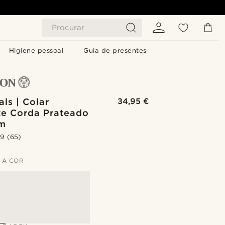
Procurar
Higiene pessoal
Guia de presentes
als | Colar
34,95 €
te Corda Prateado
mm
.9
(65)
 A COR