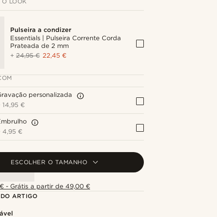
 O LOOK
Pulseira a condizer
Essentials | Pulseira Corrente Corda
Prateada de 2 mm
+
24,95 €
22,45 €
COM
Gravação personalizada
+
14,95 €
Embrulho
+
4,95 €
ESCOLHER O TAMANHO
€ - Grátis a partir de 49,00 €
 DO ARTIGO
ável