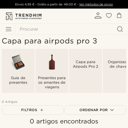
Envio
4,95 €
- Grátis a partir de
49,00 €
-
Ver métodos de envio
Procurar
Capa para airpods pro 3
Capa para
Organizad
Airpods Pro 2
de chave
Guia de
Presentes para
presentes
os amantes de
viagens
0 Artigos
FILTROS
ORDENAR POR
0 artigos encontrados
Mais vendidos