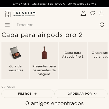
Envio
4,95 €
- Grátis a partir de
49,00 €
-
Ver métodos de envio
Procurar
Capa para airpods pro 2
Capa para
Organizad
Airpods Pro 3
de chave
Guia de
Presentes para
presentes
os amantes de
viagens
0 Artigos
FILTROS
ORDENAR POR
0 artigos encontrados
Mais vendidos