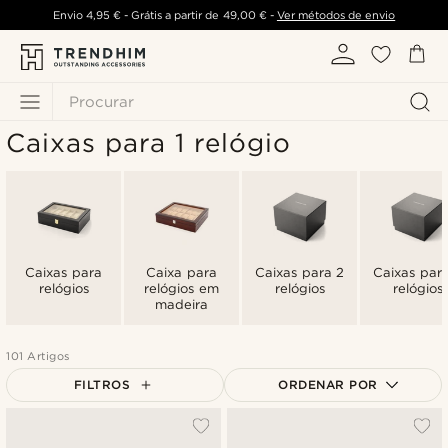
Envio
4,95 €
- Grátis a partir de
49,00 €
-
Ver métodos de envio
Procurar
Caixas para 1 relógio
Caixas para
Caixa para
Caixas para 2
Caixas par
relógios
relógios em
relógios
relógios
madeira
101 Artigos
FILTROS
ORDENAR POR
Mais vendidos