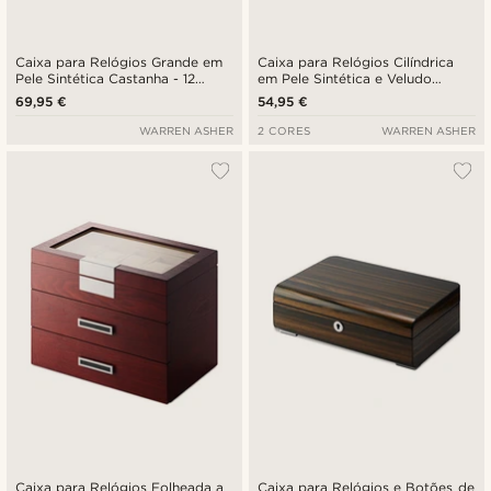
Caixa para Relógios Grande em
Caixa para Relógios Cilíndrica
Pele Sintética Castanha - 12
em Pele Sintética e Veludo
Relógios
Vermelho - 3 Relógios
69,95 €
54,95 €
WARREN ASHER
2 CORES
WARREN ASHER
Caixa para Relógios Folheada a
Caixa para Relógios e Botões de