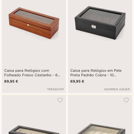
Caixa para Relógios com
Caixa para Relógios em Pele
Folheado Freixo Castanho - 6
Preta Padrão Cobra - 10
Relógios
Relógios
89,95 €
69,95 €
TRENDHIM
WARREN ASHER