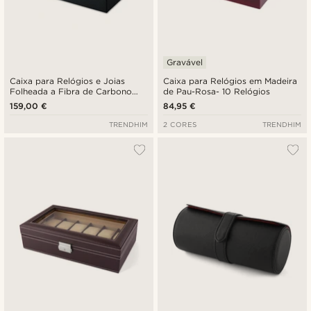
Gravável
Caixa para Relógios e Joias
Caixa para Relógios em Madeira
Folheada a Fibra de Carbono
de Pau-Rosa- 10 Relógios
com 8 Compartimentos
159,00 €
84,95 €
TRENDHIM
2 CORES
TRENDHIM