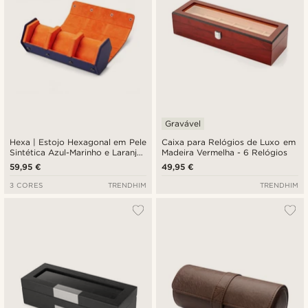
Gravável
Hexa | Estojo Hexagonal em Pele
Caixa para Relógios de Luxo em
Sintética Azul-Marinho e Laranja
Madeira Vermelha - 6 Relógios
- 3 Relógios
59,95 €
49,95 €
3 CORES
TRENDHIM
TRENDHIM