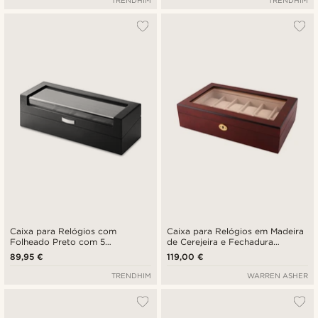
TRENDHIM
TRENDHIM
Caixa para Relógios com
Caixa para Relógios em Madeira
Folheado Preto com 5
de Cerejeira e Fechadura
Compartimentos
Dourada - 12 relógios
89,95 €
119,00 €
TRENDHIM
WARREN ASHER