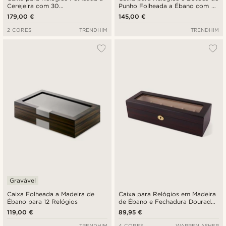
Cerejeira com 30
Punho Folheada a Ébano com 6
Compartimentos
Compartimentos
179,00 €
145,00 €
2 CORES
TRENDHIM
TRENDHIM
Gravável
Caixa Folheada a Madeira de
Caixa para Relógios em Madeira
Ébano para 12 Relógios
de Ébano e Fechadura Dourada
- 6 Relógios
119,00 €
89,95 €
TRENDHIM
4 CORES
WARREN ASHER