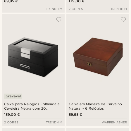
69,95 €
179,00 €
TRENDHIM
2 CORES
TRENDHIM
Gravável
Caixa para Relógios Folheada a
Caixa em Madeira de Carvalho
Cerejeira Negra com 20
Natural - 6 Relógios
Compartimentos
159,00 €
59,95 €
2 CORES
TRENDHIM
WARREN ASHER