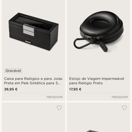
Novidades
Preço mais baixo
Preço mais alto
Gravável
Caixa para Relógios e para Joias
Estojo de Viagem Impermeável
Preta em Pele Sintética para 5
para Relógio Preto
Relógios
39,95 €
17,95 €
TRENDHIM
TRENDHIM