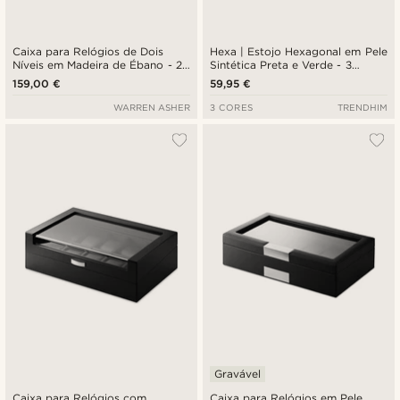
Caixa para Relógios de Dois
Hexa | Estojo Hexagonal em Pele
Níveis em Madeira de Ébano - 20
Sintética Preta e Verde - 3
Relógios
Relógios
159,00 €
59,95 €
WARREN ASHER
3 CORES
TRENDHIM
Gravável
Caixa para Relógios com
Caixa para Relógios em Pele