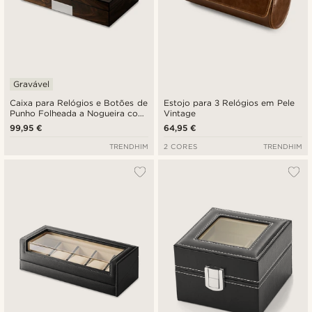
Gravável
Caixa para Relógios e Botões de
Estojo para 3 Relógios em Pele
Punho Folheada a Nogueira com
Vintage
8 Compartimentos
99,95 €
64,95 €
TRENDHIM
2 CORES
TRENDHIM