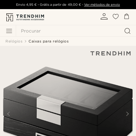
Envio
4,95 €
- Grátis a partir de
49,00 €
-
Ver métodos de envio
Procurar
Relógios
Caixas para relógios