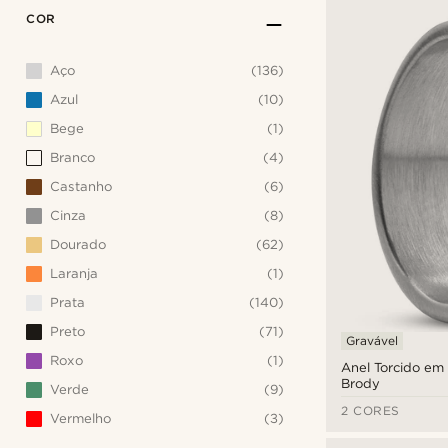
COR
Aço
(136)
Azul
(10)
Bege
(1)
Branco
(4)
Castanho
(6)
Cinza
(8)
Dourado
(62)
Laranja
(1)
Prata
(140)
Preto
(71)
Gravável
Roxo
(1)
Anel Torcido em
Brody
Verde
(9)
2 CORES
Vermelho
(3)