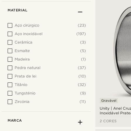
MATERIAL
Aço cirúrgico
(23)
Aço inoxidável
(197)
Cerâmica
(3)
Esmalte
(5)
Madeira
(1)
Pedra natural
(37)
Prata de lei
(10)
Titânio
(32)
Tungsténio
(9)
Gravável
Zircónia
(11)
Unity | Anel Cr
Inoxidável Prat
MARCA
2 CORES