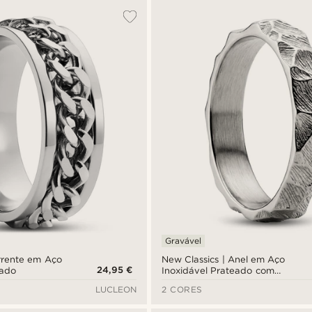
Gravável
orrente em Aço
New Classics | Anel em Aço
24,95 €
eado
Inoxidável Prateado com
Acabamento Rústico de 4 mm
LUCLEON
2 CORES