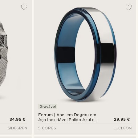
Gravável
Ferrum | Anel em Degrau em
34,95 €
29,95 €
Aço Inoxidável Polido Azul e
Prateado de 6 mm
SIDEGREN
5 CORES
LUCLEON