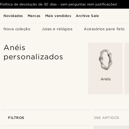
Política de devolução de 30 dias - sem perguntas nem justificações!
Novidades
Marcas
Mais vendidos
Archive Sale
Nova coleção
Joias e relógios
Acessórios para fato
Anéis
personalizados
Anéis
FILTROS
266 ARTIGOS