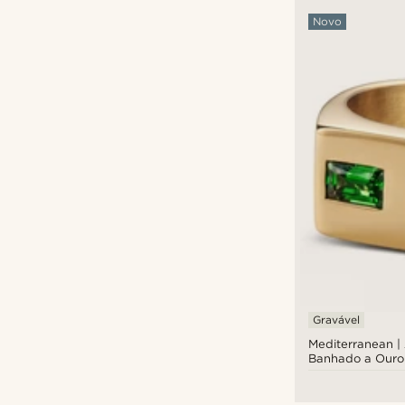
Novo
Gravável
Mediterranean | 
Banhado a Ouro
Zircónia Verde 