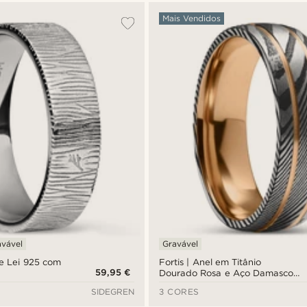
Mais Vendidos
avável
Gravável
e Lei 925 com
Fortis | Anel em Titânio
59,95 €
Dourado Rosa e Aço Damasco
Duplamente Estriado Prateado
SIDEGREN
3 CORES
e Cinza Escuro 7 mm