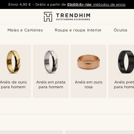
Envio
4,95 €
-
Grátis a partir de
Contacte-nos
49,00 €
-
Ver métodos de envio
Malas e Carteiras
Roupa e roupa interior
Óculos
Anéis de ouro
Anéis em prata
Anéis em ouro
Anéis pre
para homem
para homem
rosa
para hom