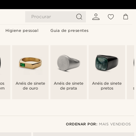
Procurar
Higiene pessoal
Guia de presentes
tos
Anéis de sinete
Anéis de sinete
Anéis de sinete
em
de ouro
de prata
pretos
s
ORDENAR POR:
MAIS VENDIDOS