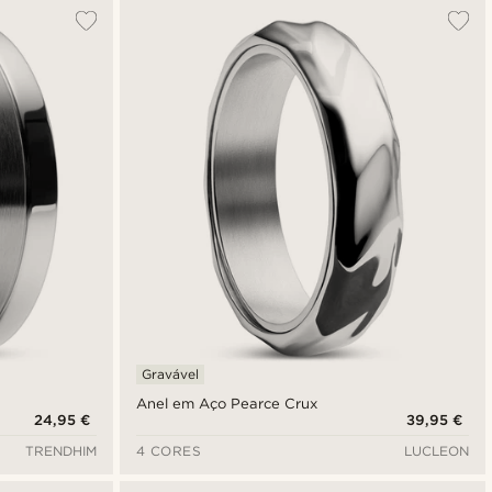
Mais vendidos
Novidades
Preço mais baixo
Preço mais alto
Gravável
Anel em Aço Pearce Crux
24,95 €
39,95 €
TRENDHIM
4 CORES
LUCLEON