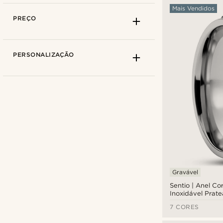
Mais Vendidos
PREÇO
PERSONALIZAÇÃO
Ædel
(1)
Gravável
Arkai
(25)
Sentio | Anel C
Fawler
(1)
Inoxidável Prat
Lucleon
(173)
7 CORES
Moody Mason
(2)