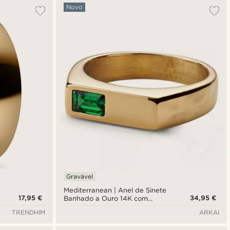
Novo
Gravável
Mediterranean | Anel de Sinete
17,95 €
34,95 €
Banhado a Ouro 14K com
Zircónia Verde-esmeralda
TRENDHIM
ARKAI