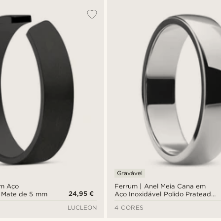
Gravável
em Aço
Ferrum | Anel Meia Cana em
24,95 €
o Mate de 5 mm
Aço Inoxidável Polido Prateado
de 6 mm
LUCLEON
4 CORES