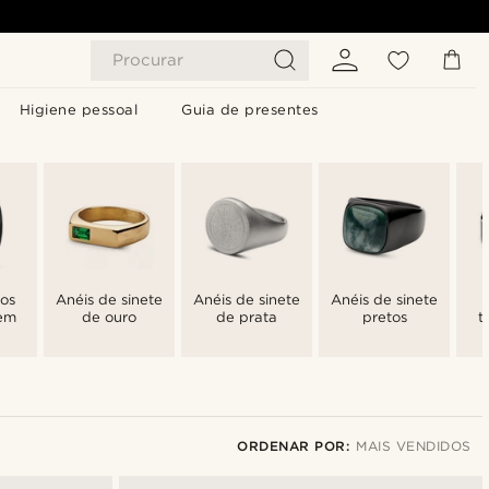
Procurar
Higiene pessoal
Guia de presentes
tos
Anéis de sinete
Anéis de sinete
Anéis de sinete
em
de ouro
de prata
pretos
t
ORDENAR POR:
MAIS VENDIDOS