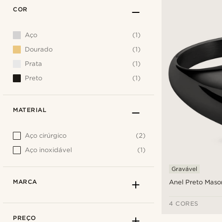
COR
Aço
(1)
Dourado
(1)
Prata
(1)
Preto
(1)
MATERIAL
Aço cirúrgico
(2)
Aço inoxidável
(1)
Gravável
MARCA
Anel Preto Maso
4 CORES
PREÇO