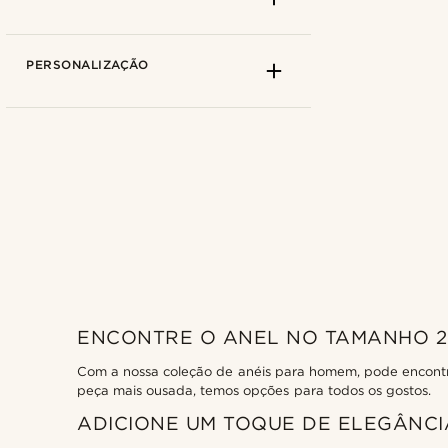
PERSONALIZAÇÃO
Lucleon
(3)
ENCONTRE O ANEL NO TAMANHO 25
Com a nossa coleção de anéis para homem, pode encontrar
peça mais ousada, temos opções para todos os gostos.
€
€
ADICIONE UM TOQUE DE ELEGÂNC
Tipos de personalização