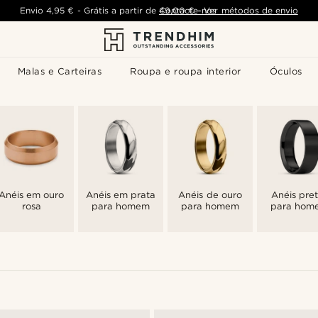
Envio
4,95 €
-
Grátis a partir de
Contacte-nos
49,00 €
-
Ver métodos de envio
Malas e Carteiras
Roupa e roupa interior
Óculos
Anéis em ouro
Anéis em prata
Anéis de ouro
Anéis pre
rosa
para homem
para homem
para hom