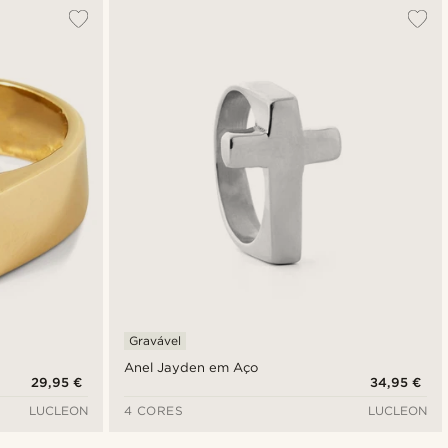
Mais vendidos
Novidades
Preço mais baixo
Preço mais alto
Gravável
Anel Jayden em Aço
29,95 €
34,95 €
LUCLEON
4 CORES
LUCLEON