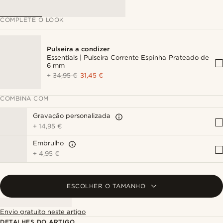
COMPLETE O LOOK
Pulseira a condizer
Essentials | Pulseira Corrente Espinha Prateado de
6 mm
+
34,95 €
31,45 €
COMBINA COM
Gravação personalizada
+
14,95 €
Embrulho
+
4,95 €
ESCOLHER O TAMANHO
Envio gratuito neste artigo
DETALHES DO ARTIGO