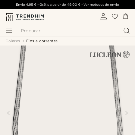
Envio
4,95 €
- Grátis a partir de
49,00 €
-
Ver métodos de envio
Procurar
Colares
Fios e correntes