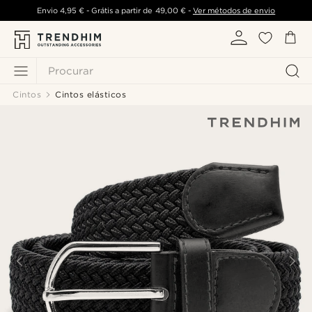
Envio
4,95 €
- Grátis a partir de
49,00 €
-
Ver métodos de envio
Procurar
Cintos
Cintos elásticos