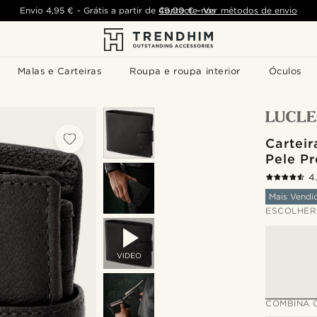
Envio
4,95 €
-
Grátis a partir de
Contacte-nos
49,00 €
-
Ver métodos de envio
Malas e Carteiras
Roupa e roupa interior
Óculos
Cartei
Pele Pr
4
Mais Vendi
ESCOLHER
VIDEO
COMBINA 