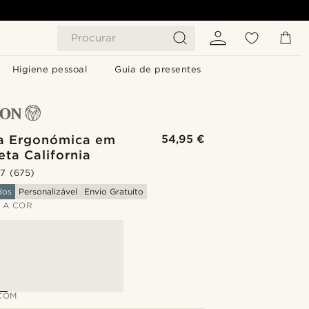
Procurar
Higiene pessoal
Guia de presentes
ra Ergonómica em
54,95 €
eta California
.7
(675)
dos
Personalizável
Envio Gratuito
 A COR
COM