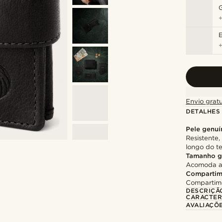
Envio gratu
DETALHES
Pele genuí
Resistente
longo do 
Tamanho g
Acomoda at
Compartim
Compartime
DESCRIÇÃ
CARACTER
AVALIAÇÕ