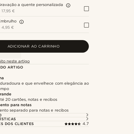
Gravação a quente personalizada
+
17,95 €
Embrulho
+
4,95 €
ADICIONAR AO CARRINHO
ito neste artigo
 DO ARTIGO
na
, duradoura e que envelhece com elegância ao
tempo
rande
é 20 cartões, notas e recibos
ento para notas
nto separado para notas e recibos
O
ÍSTICAS
ES DOS CLIENTES
4.7