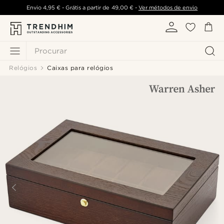
Envio
4,95 €
- Grátis a partir de
49,00 €
-
Ver métodos de envio
Procurar
Relógios
Caixas para relógios