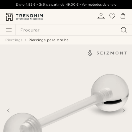
Envio
4,95 €
- Grátis a partir de
49,00 €
-
Ver métodos de envio
Procurar
Piercings
Piercings para orelha