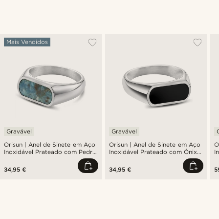
Mais Vendidos
Gravável
Gravável
Orisun | Anel de Sinete em Aço
Orisun | Anel de Sinete em Aço
O
Inoxidável Prateado com Pedra
Inoxidável Prateado com Ónix
I
Apatita
Preto
M
34,95 €
34,95 €
5