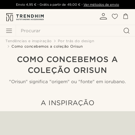
Envio
4,95 €
- Grátis a partir de
49,00 €
-
Ver métodos de envio
Procurar
Tendências e inspiração
Por trás do design
Como concebemos a coleção Orisun
COMO CONCEBEMOS A
COLEÇÃO ORISUN
"Orisun" significa "origem" ou "fonte" em iorubano.
A INSPIRAÇÃO