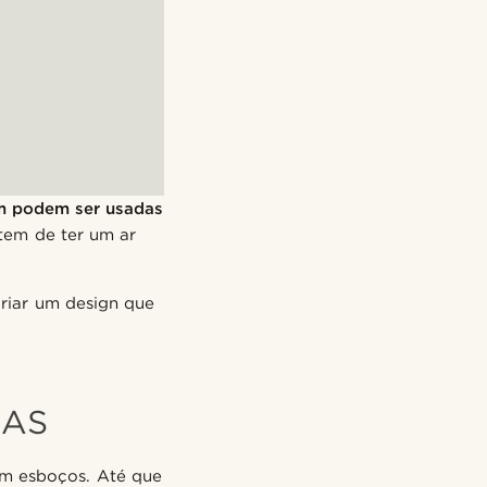
ém podem ser usadas
tem de ter um ar
criar um design que
RAS
 em esboços. Até que