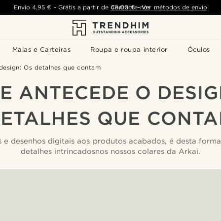
Envio
4,95 €
-
Grátis a partir de
Contacte-nos
49,00 €
-
Ver métodos de envio
Malas e Carteiras
Roupa e roupa interior
Óculos
design: Os detalhes que contam
E ANTECEDE O DESIG
ETALHES QUE CONT
 e desenhos digitais aos produtos acabados, é desta form
detalhes intrincadosnos nossos colares da Arkai.