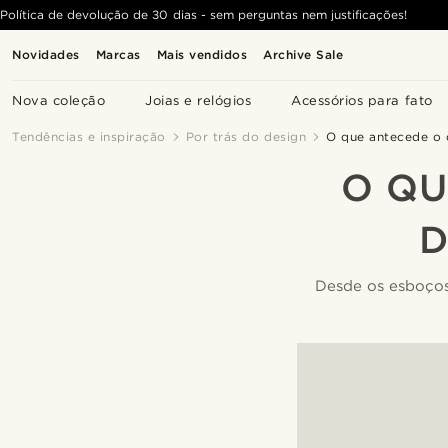
Política de devolução de 30 dias - sem perguntas nem justificações!
Novidades
Marcas
Mais vendidos
Archive Sale
Nova coleção
Joias e relógios
Acessórios para fato
Tendências e inspiração
Por trás do design
O que antecede o 
O QU
D
Desde os esboços