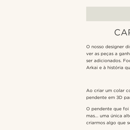
CAP
O nosso designer d
ver as peças a ganh
ser adicionados. F
Arkai e à história q
Ao criar um colar 
pendente em 3D para
O pendente que foi 
mas... uma única al
criarmos algo que s