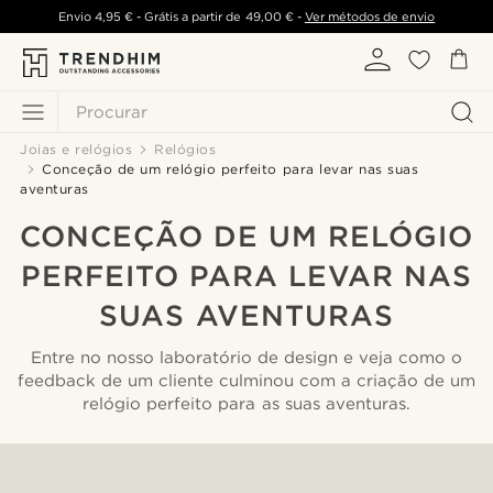
Envio
4,95 €
- Grátis a partir de
49,00 €
-
Ver métodos de envio
Procurar
Joias e relógios
Relógios
Conceção de um relógio perfeito para levar nas suas
aventuras
CONCEÇÃO DE UM RELÓGIO
PERFEITO PARA LEVAR NAS
SUAS AVENTURAS
Entre no nosso laboratório de design e veja como o
feedback de um cliente culminou com a criação de um
relógio perfeito para as suas aventuras.