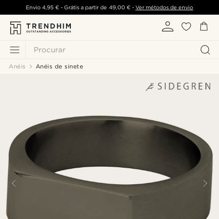
Envio
4,95 €
- Grátis a partir de
49,00 €
-
Ver métodos de envio
Procurar
Anéis
Anéis de sinete