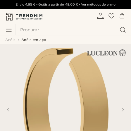
Envio
4,95 €
- Grátis a partir de
49,00 €
-
Ver métodos de envio
Procurar
Anéis
Anéis em aço