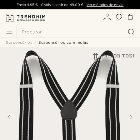
Envio
4,95 €
- Grátis a partir de
49,00 €
-
Ver métodos de envio
Procurar
Suspensórios
Suspensórios com molas