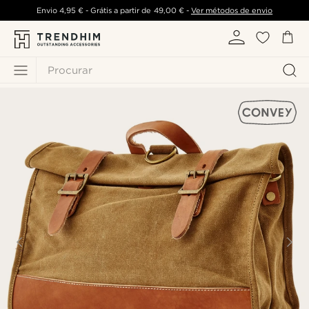
Envio
4,95 €
- Grátis a partir de
49,00 €
-
Ver métodos de envio
Procurar