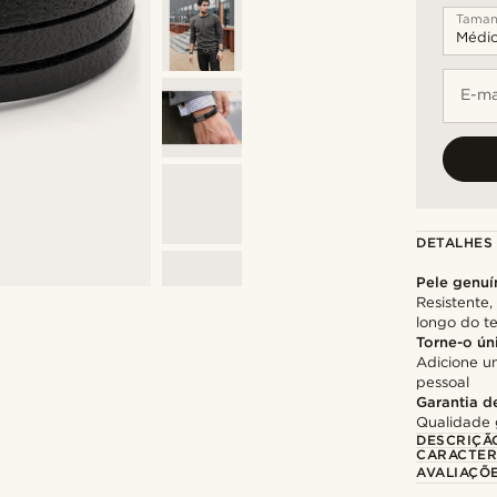
Tama
E-ma
DETALHES
Pele genuí
Resistente
longo do 
Torne-o ún
Adicione u
pessoal
Garantia d
Qualidade 
DESCRIÇÃ
CARACTER
AVALIAÇÕ