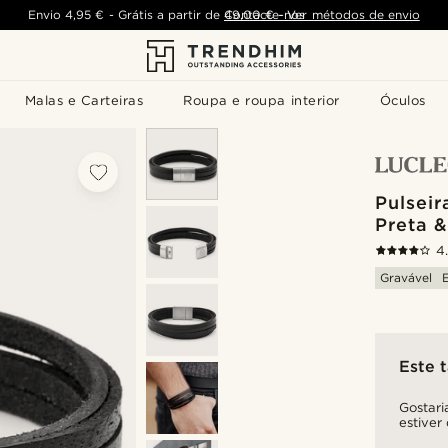
Envio
4,95 €
-
Grátis a partir de
Contacte-nos
49,00 €
-
Ver métodos de envio
Malas e Carteiras
Roupa e roupa interior
Óculos
Pulseir
Preta 
4
Gravável
Este 
Gostari
estiver