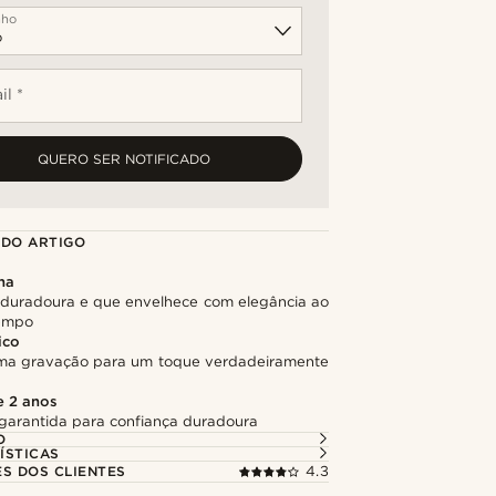
nho
il *
QUERO SER NOTIFICADO
 DO ARTIGO
na
, duradoura e que envelhece com elegância ao
tempo
ico
ma gravação para um toque verdadeiramente
e 2 anos
garantida para confiança duradoura
O
ÍSTICAS
ES DOS CLIENTES
4.3