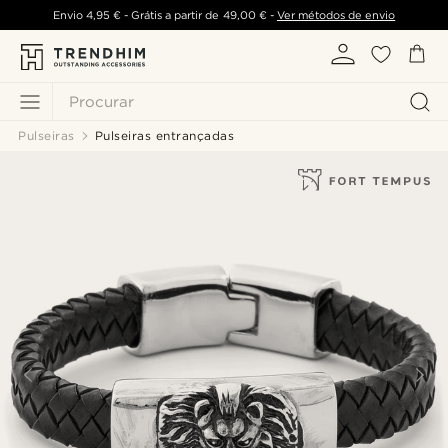
Envio
4,95 €
- Grátis a partir de
49,00 €
-
Ver métodos de envio
Procurar
Pulseiras
Pulseiras entrançadas