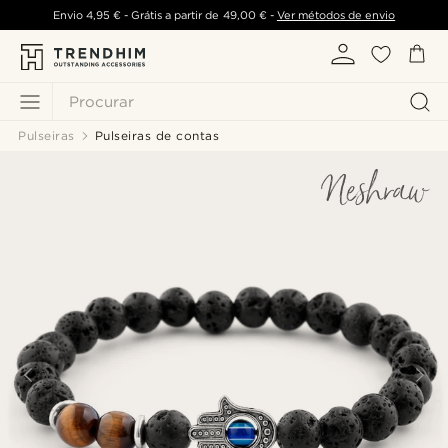
Envio
4,95 €
- Grátis a partir de
49,00 €
-
Ver métodos de envio
Procurar
Pulseiras
Pulseiras de contas