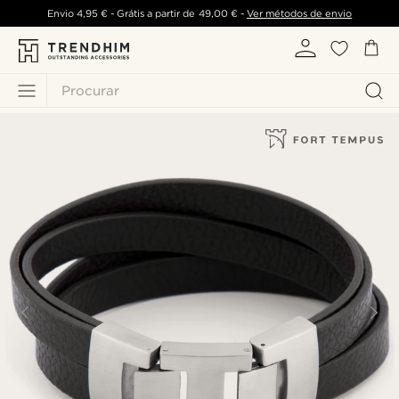
Envio
4,95 €
- Grátis a partir de
49,00 €
-
Ver métodos de envio
Procurar