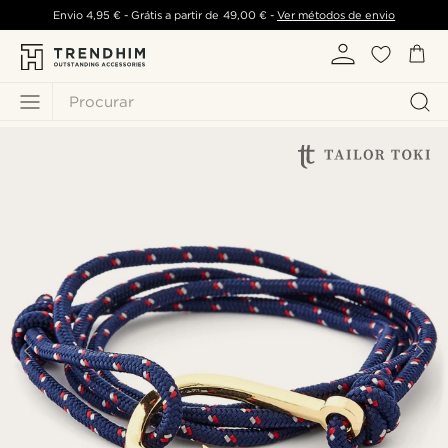
Envio
4,95 €
- Grátis a partir de
49,00 €
-
Ver métodos de envio
Procurar